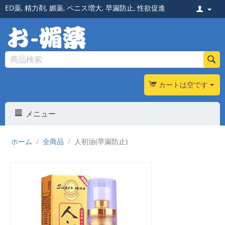
ED薬
,
精力剤
,
媚薬
,
ペニス増大
,
早漏防止
,
性欲促進
カートは空です
メニュー
ホーム
/
全商品
/
人初油(早漏防止)