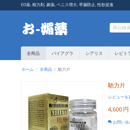
ED薬
,
精力剤
,
媚薬
,
ペニス増大
,
早漏防止
,
性欲促進
全商品
バイアグラ
シアリス
レビト
ホーム
/
全商品
/
馳力片
馳力片
レビューを
4,600
円
お問い合