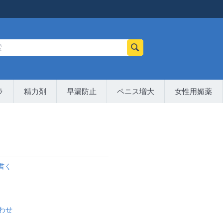
ラ
精力剤
早漏防止
ペニス増大
女性用媚薬
書く
わせ