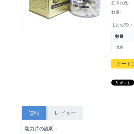
在庫状況:
数量:
まとめ買い
数量
価格
カート
説明
レビュー
馳力片の説明：