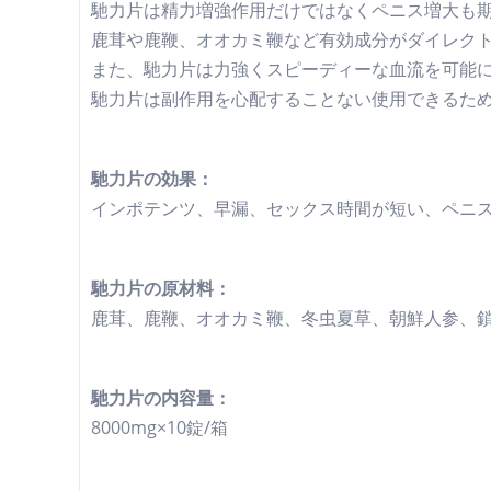
馳力片は精力増強作用だけではなくペニス増大も
鹿茸や鹿鞭、オオカミ鞭など有効成分がダイレク
また、馳力片は力強くスピーディーな血流を可能
馳力片は副作用を心配することない使用できるた
馳力片の効果：
インポテンツ、早漏、セックス時間が短い、ペニ
馳力片の原材料：
鹿茸、鹿鞭、オオカミ鞭、冬虫夏草、朝鮮人参、
馳力片の内容量：
8000mg×10錠/箱