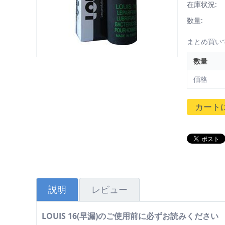
在庫状況:
数量:
まとめ買い
数量
価格
カート
説明
レビュー
LOUIS 16(早漏)のご使用前に必ずお読みください