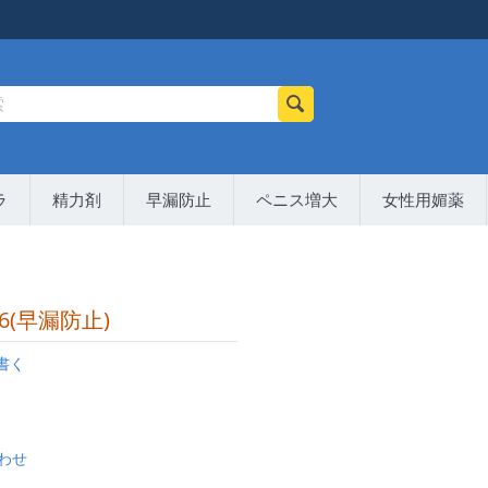
ラ
精力剤
早漏防止
ペニス増大
女性用媚薬
16(早漏防止)
書く
わせ