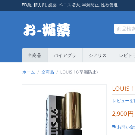
ED薬
,
精力剤
,
媚薬
,
ペニス増大
,
早漏防止
,
性欲促進
全商品
バイアグラ
シアリス
レビト
ホーム
/
全商品
/
LOUIS 16(早漏防止)
LOUIS 
レビューを
2,900
円
お問い合